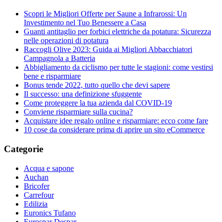
Scopri le Migliori Offerte per Saune a Infrarossi: Un
Investimento nel Tuo Benessere a Casa
Guanti antitaglio per forbici elettriche da potatura: Sicurezza
nelle operazioni di potatura
Raccogli Olive 2023: Guida ai Migliori Abbacchiatori
Campagnola a Batteria
Abbigliamento da ciclismo per tutte le stagioni: come vestirsi
bene e risparmiare
Bonus tende 2022, tutto quello che devi sapere
Il successo: una definizione sfuggente
Come proteggere la tua azienda dal COVID-19
Conviene risparmiare sulla cucina?
Acquistare idee regalo online e risparmiare: ecco come fare
10 cose da considerare prima di aprire un sito eCommerce
Categorie
Acqua e sapone
Auchan
Bricofer
Carrefour
Edilizia
Euronics Tufano
Eurospar Despar